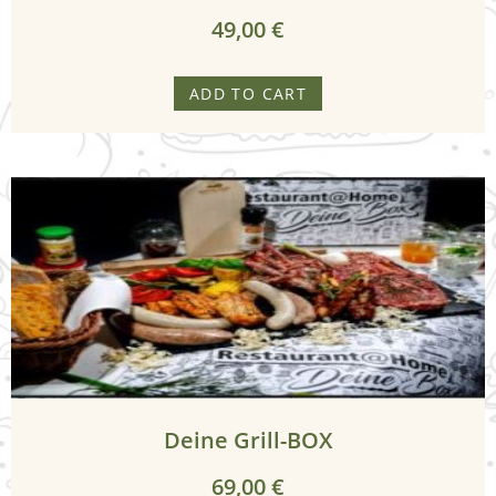
k
49,00
€
a
r
ADD TO CART
t
e
T
a
g
e
s
g
Deine Grill-BOX
e
r
69,00
€