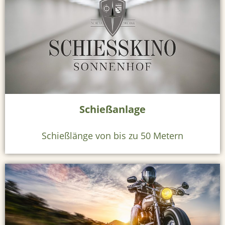
s
e
i
t
Schießanlage
e
H
Schießlänge von bis zu 50 Metern
o
t
e