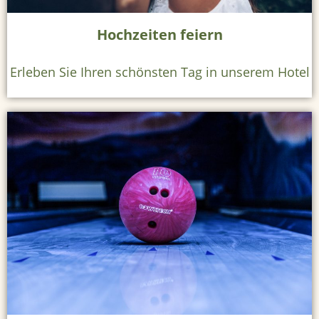
a
Hochzeiten feiern
s
t
Erleben Sie Ihren schönsten Tag in unserem Hotel
r
o
n
o
m
i
e