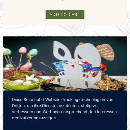
i
ADD TO CART
c
h
t
e
T
a
g
Diese Seite nutzt Website-Tracking-Technologien von
Deine Kinder-BOX
u
Dritten, um ihre Dienste anzubieten, stetig zu
verbessern und Werbung entsprechend den Interessen
18,00
€
der Nutzer anzuzeigen.
n