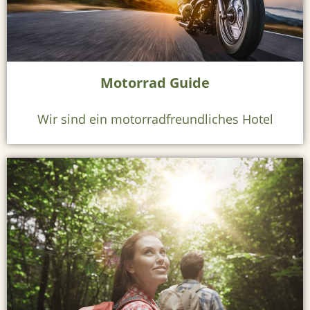
l
U
n
Motorrad Guide
s
e
Wir sind ein motorradfreundliches Hotel
r
e
Z
i
m
m
e