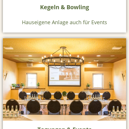
Kegeln & Bowling
O
n
Hauseigene Anlage auch für Events
l
i
n
e
b
e
s
t
e
l