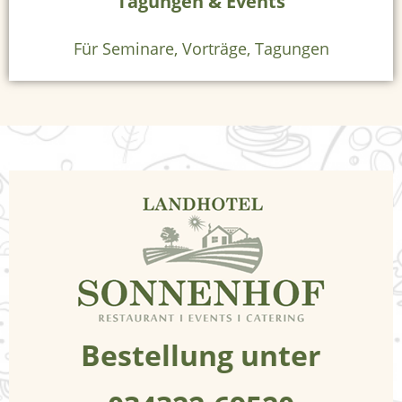
Tagungen & Events
l
e
Für Seminare, Vorträge, Tagungen
n
R
e
s
t
a
u
r
a
Bestellung unter
n
t