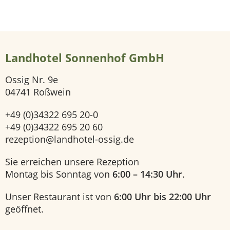
r
d
i
Landhotel Sonnenhof GmbH
g
k
Ossig Nr. 9e
04741 Roßwein
e
+49 (0)34322 695 20-0
i
+49 (0)34322 695 20 60
t
rezeption@landhotel-ossig.de
e
Sie erreichen unsere Rezeption
n
Montag bis Sonntag von
6:00 – 14:30 Uhr
.
V
Unser Restaurant ist von
6:00 Uhr bis 22:00 Uhr
e
geöffnet.
r