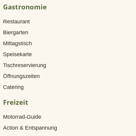
Gastronomie
a
n
Restaurant
s
Biergarten
t
Mittagstisch
a
Speisekarte
l
Tischreservierung
t
Öffnungszeiten
u
Catering
n
Freizeit
g
Motorrad-Guide
s
Action & Entspannung
k