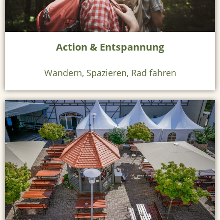
r
G
ä
Action & Entspannung
s
t
Wandern, Spazieren, Rad fahren
e
h
a
u
s
Z
i
m