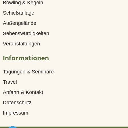
Bowling & Kegeln
a
Schießanlage
l
Außengelände
e
Sehenswürdigkeiten
n
Veranstaltungen
d
e
Informationen
r
Tagungen & Seminare
H
Travel
Anfahrt & Kontakt
o
Datenschutz
c
Impressum
h