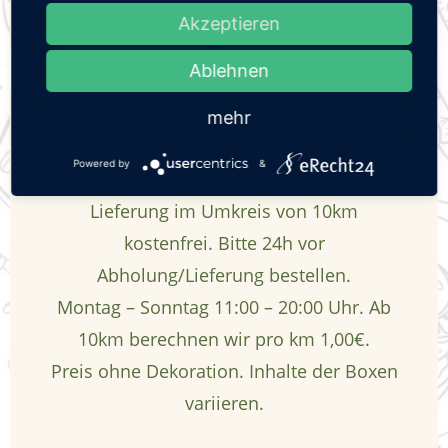
g
ADD TO CART
Akzeptieren
e
Ablehnen
n
mehr
Tel.: 034322-69520 oder E-Mail:
&
Powered by
&
rezeption@landhotel-ossig.de
S
Lieferung im Umkreis von 10km
kostenfrei. Bitte 24h vor
e
Abholung/Lieferung bestellen.
m
Montag – Sonntag 11:00 – 20:00 Uhr. Ab
10km berechnen wir pro km 1,00€.
i
Preis ohne Dekoration. Inhalte der Boxen
n
variieren.