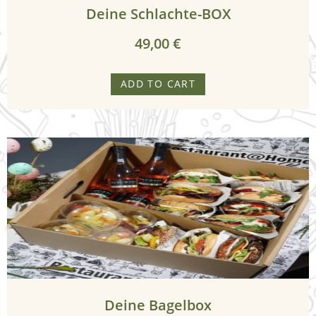
Deine Schlachte-BOX
t
e
49,00
€
r
ADD TO CART
i
n
g
S
p
e
i
s
e
Deine Bagelbox